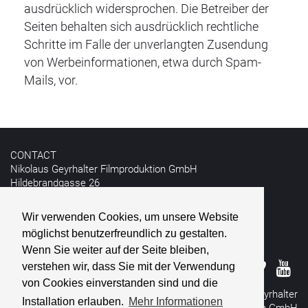
ausdrücklich widersprochen. Die Betreiber der
Seiten behalten sich ausdrücklich rechtliche
Schritte im Falle der unverlangten Zusendung
von Werbeinformationen, etwa durch Spam-
Mails, vor.
CONTACT
Nikolaus Geyrhalter Filmproduktion GmbH
Hildebrandgasse 26
A - 1180 Vienna
Wir verwenden Cookies, um unsere Website
T +43 1 4030162
möglichst benutzerfreundlich zu gestalten.
E
info@geyrhalterfilm.com
Wenn Sie weiter auf der Seite bleiben,
verstehen wir, dass Sie mit der Verwendung
von Cookies einverstanden sind und die
© 2026 Nikolaus Geyrhalter
Installation erlauben.
Mehr Informationen
Filmproduktion GmbH