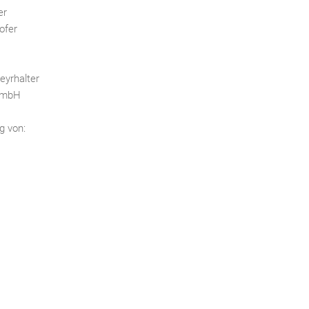
er
ofer
eyrhalter
 GmbH
g von: