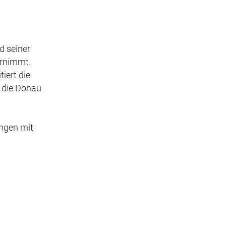
d seiner
ernimmt.
iert die
d die Donau
ungen mit