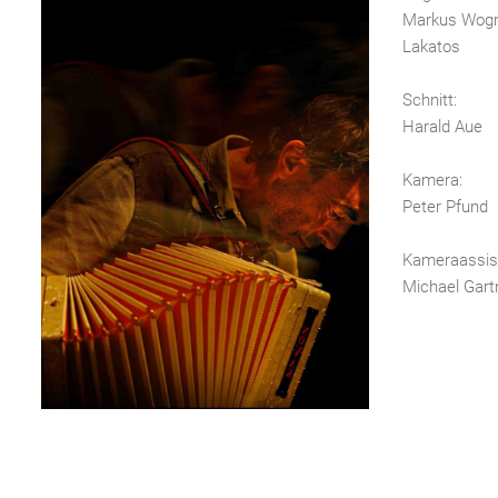
Markus Wogro
Lakatos
Schnitt:
Harald Aue
Kamera:
Peter Pfund
Kameraassis
Michael Gart