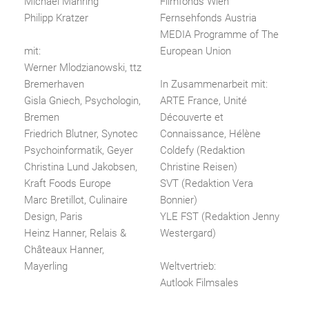
Michael Mähring
Filmfonds Wien
Philipp Kratzer
Fernsehfonds Austria
MEDIA Programme of The
mit:
European Union
Werner Mlodzianowski, ttz
Bremerhaven
In Zusammenarbeit mit:
Gisla Gniech, Psychologin,
ARTE France, Unité
Bremen
Découverte et
Friedrich Blutner, Synotec
Connaissance, Hélène
Psychoinformatik, Geyer
Coldefy (Redaktion
Christina Lund Jakobsen,
Christine Reisen)
Kraft Foods Europe
SVT (Redaktion Vera
Marc Bretillot, Culinaire
Bonnier)
Design, Paris
YLE FST (Redaktion Jenny
Heinz Hanner, Relais &
Westergard)
Châteaux Hanner,
Mayerling
Weltvertrieb:
Autlook Filmsales