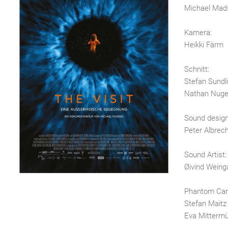
Michael Mad
Kamera:
Heikki Färm
Schnitt:
Stefan Sundl
Nathan Nuge
Sound design
Peter Albrec
Sound Artist:
Øivind Weing
Phantom Cam
Stefan Maitz
Eva Mittermü