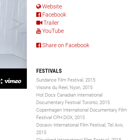
Website
Facebook
Trailer
YouTube
Share on Facebook
FESTIVALS
Sundance Film Festival, 2015
Visions du Réel, Nyon, 2015
Hot Docs Canadian International
Documentary Festival Toronto, 2015
Copenhagen International Documentary Film
Festival CPH:DOX, 2015
Docaviv International Film Festival, Tel Aviv,
2015