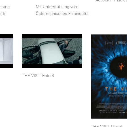
itung:
Mit Unterstützung von:
tti
Österreichisches Filminstitut
THE VISIT Foto 3
THE VISIT Plakat