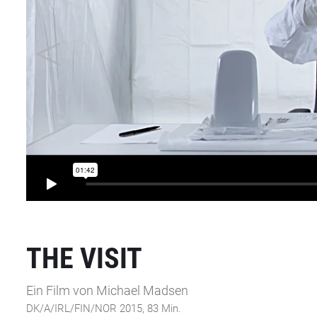
THE VISIT
Ein Film von Michael Madsen
DK/A/IRL/FIN/NOR 2015, 83 Min.