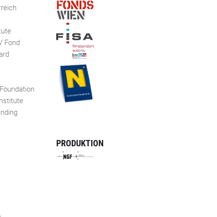
reich
tute
V Fond
ard
 Foundation
nstitute
unding
PRODUKTION
s