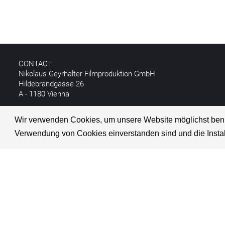
CONTACT
Nikolaus Geyrhalter Filmproduktion GmbH
Hildebrandgasse 26
A - 1180 Vienna
T +43 1 4030162
Wir verwenden Cookies, um unsere Website möglichst benutze
E
info@geyrhalterfilm.com
Verwendung von Cookies einverstanden sind und die Instal