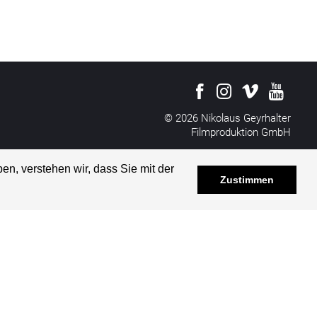
© 2026 Nikolaus Geyrhalter
Filmproduktion GmbH
All rights reserved
Impressum
&
Disclaimer
en, verstehen wir, dass Sie mit der
Datenschutzerklärung
Zustimmen