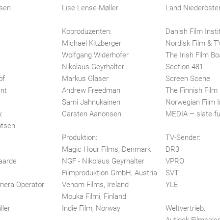
sen
Lise Lense-Møller
Land Niederöster
Koproduzenten:
Danish Film Insti
Michael Kitzberger
Nordisk Film & T
Wolfgang Widerhofer
The Irish Film Bo
Nikolaus Geyrhalter
Section 481
öf
Markus Glaser
Screen Scene
nt
Andrew Freedman
The Finnish Film
Sami Jahnukainen
Norwegian Film I
:
Carsten Aanonsen
MEDIA – slate f
htsen
Produktion:
TV-Sender:
Magic Hour Films, Denmark
DR3
aarde
NGF - Nikolaus Geyrhalter
VPRO
Filmproduktion GmbH, Austria
SVT
era Operator:
Venom Films, Ireland
YLE
Mouka Filmi, Finland
ller
Indie Film, Norway
Weltvertrieb:
Autlook Filmsale