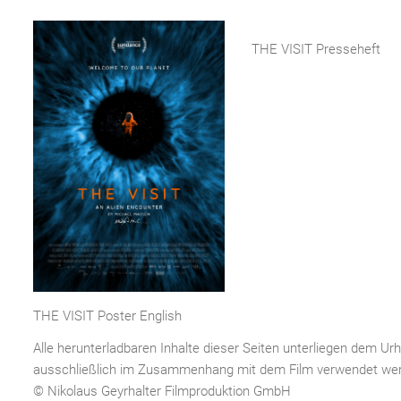
THE VISIT Presseheft
THE VISIT Poster English
Alle herunterladbaren Inhalte dieser Seiten unterliegen dem U
ausschließlich im Zusammenhang mit dem Film verwendet we
© Nikolaus Geyrhalter Filmproduktion GmbH