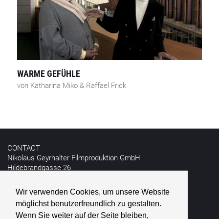
WARME GEFÜHLE
von Katharina Miko & Raffael Frick
CONTACT
Nikolaus Geyrhalter Filmproduktion GmbH
Hildebrandgasse 26
A - 1180 Vienna
Wir verwenden Cookies, um unsere Website
T +43 1 4030162
möglichst benutzerfreundlich zu gestalten.
E
info@geyrhalterfilm.com
Wenn Sie weiter auf der Seite bleiben,